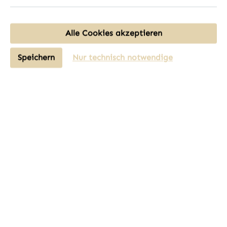
Alle Cookies akzeptieren
Speichern
Nur technisch notwendige
Unterstützung und Beratung unter:
03435 - 9886824
Mo-Fr, 09:00 - 17:00 Uhr
Oder über unser
Kontaktformular
.
Shopservice
Service