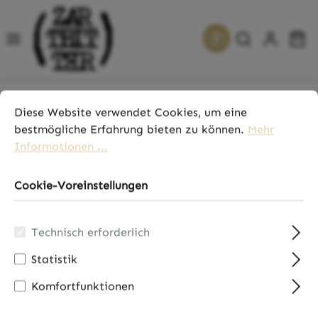
alt springen
Werkzeugleiste 
Wa
Cookie-Voreinstellungen
Diese Website verwendet Cookies, um eine bestmögliche 
Diese Website verwendet Cookies, um eine
Service
bestmögliche Erfahrung bieten zu können.
Mehr
Informationen ...
Cookie-Voreinstellungen
Produkte filtern
Technisch erforderlich
Statistik
Keine Produkte
Komfortfunktionen
gefunden.