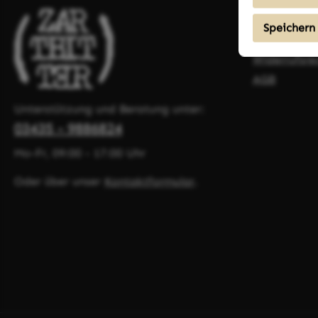
Shopservi
Speichern
Versand un
Widerrufsre
AGB
Unterstützung und Beratung unter:
03435 - 9886824
Mo-Fr, 09:00 - 17:00 Uhr
Oder über unser
Kontaktformular
.