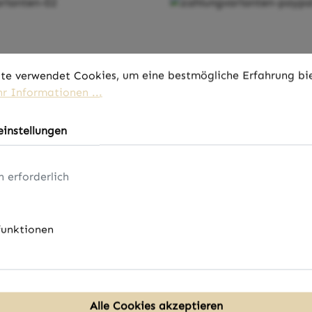
stellungen
 verwendet Cookies, um eine bestmögliche Erfahrung biet
te verwendet Cookies, um eine bestmögliche Erfahrung bi
r Informationen ...
instellungen
h erforderlich
funktionen
Alle Cookies akzeptieren