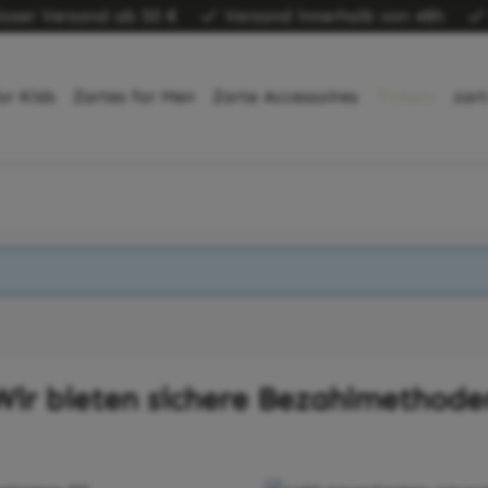
loser Versand ab 50 €
Versand innerhalb von 48h
or Kids
Zartes for Men
Zarte Accessoires
Tickets
zart
Wir bieten sichere Bezahlmethode